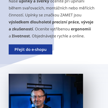
Naše
upínky a svěrky
oceníte při upínání
během svařovacích, montážních nebo měřících
činností. Upínky se značkou ZAMET jsou
výsledkem dlouholeté precizní práce, vývoje
a zkušeností
. Oceníte vytříbenou
ergonomii
a
životnost
. Objednávejte rychle a online.
Přejít do e-shopu