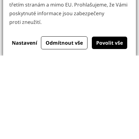
třetím stranám a mimo EU. Prohlašujeme, že Vámi
poskytnuté informace jsou zabezpečeny
proti zneužití.
Nastavení
Odmítnout vše
Povolit vše
Jste připraveni?
Pojďme do toho společně!
Co děláme
Upínky
Technologie
Služby
O společnosti
Kariéra
Kontakty
Obchodní podmínky
GDPR
Cookies
Oznamovací systém