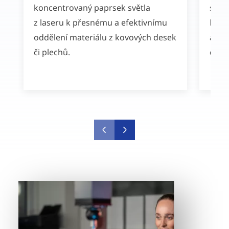
koncentrovaný paprsek světla
stab
z laseru k přesnému a efektivnímu
kter
oddělení materiálu z kovových desek
a vys
či plechů.
do m