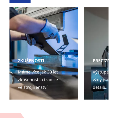
ZKUŠENOSTI
PRECIZNOS
Máme více jak 30 let
Výstupem naš
zkušeností a tradice
vždy preciz
ve strojírenství
detailu