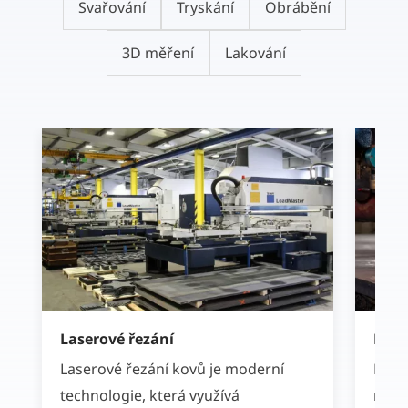
Svařování
Tryskání
Obrábění
3D měření
Lakování
Laserové řezání
Plaz
Laserové řezání kovů je moderní
Plaz
technologie, která využívá
na p