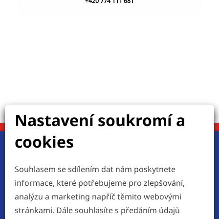
+420 774 111 681
Nastavení soukromí a
cookies
Jste připraveni?
Souhlasem se sdílením dat nám poskytnete
Pojďme do toho společně!
informace, které potřebujeme pro zlepšování,
analýzu a marketing napříč těmito webovými
stránkami. Dále souhlasíte s předáním údajů