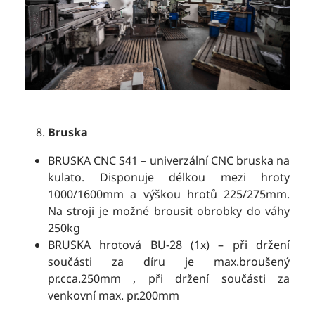
Bruska
BRUSKA CNC S41 – univerzální CNC bruska na
kulato. Disponuje délkou mezi hroty
1000/1600mm a výškou hrotů 225/275mm.
Na stroji je možné brousit obrobky do váhy
250kg
BRUSKA hrotová BU-28 (1x) – při držení
součásti za díru je max.broušený
pr.cca.250mm , při držení součásti za
venkovní max. pr.200mm