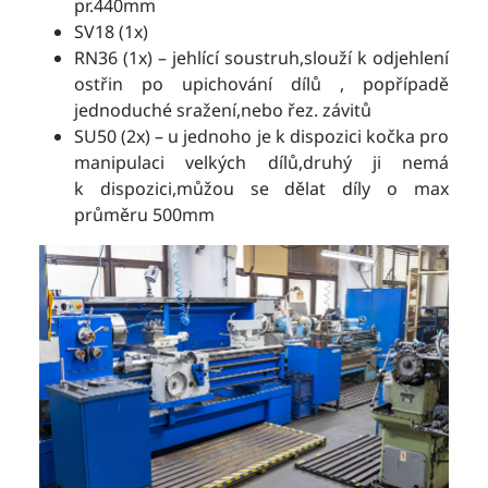
pr.440mm
SV18 (1x)
RN36 (1x) – jehlící soustruh,slouží k odjehlení
ostřin po upichování dílů , popřípadě
jednoduché sražení,nebo řez. závitů
SU50 (2x) – u jednoho je k dispozici kočka pro
manipulaci velkých dílů,druhý ji nemá
k dispozici,můžou se dělat díly o max
průměru 500mm