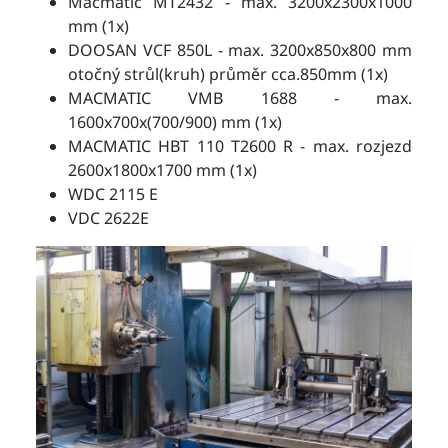
Macmatic MT2432 - max. 3200x2300x1000
mm (1x)
DOOSAN VCF 850L - max. 3200x850x800 mm
otočný strůl(kruh) průměr cca.850mm (1x)
MACMATIC VMB 1688 - max.
1600x700x(700/900) mm (1x)
MACMATIC HBT 110 T2600 R - max. rozjezd
2600x1800x1700 mm (1x)
WDC 2115 E
VDC 2622E