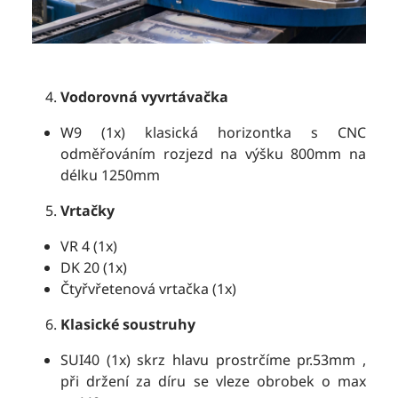
Vodorovná vyvrtávačka
W9 (1x) klasická horizontka s CNC
odměřováním rozjezd na výšku 800mm na
délku 1250mm
Vrtačky
VR 4 (1x)
DK 20 (1x)
Čtyřvřetenová vrtačka (1x)
Klasické soustruhy
SUI40 (1x) skrz hlavu prostrčíme pr.53mm ,
při držení za díru se vleze obrobek o max